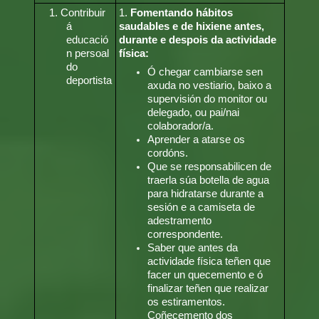
1. Contribuir
1.
Fomentando hábitos
á
saudables e de hixiene antes,
educació
durante e despois da actividade
n persoal
física:
do
Ó chegar cambiarse sen
deportista
axuda no vestiario, baixo a
supervisión do monitor ou
delegado, ou pai/nai
colaborador/a.
Aprender a atarse os
cordóns.
Que se responsabilicen de
traerla súa botella de agua
para hidratarse durante a
sesión e a camiseta de
adestramento
correspondente.
Saber que antes da
actividade física teñen que
facer un quecemento e ó
finalizar teñen que realizar
os estiramentos.
Coñecemento dos