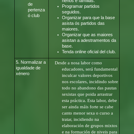
nenos e familias.
de
Programar partidos
pertenza
seguidos.
ó club
Organizar para que la base
asista ós partidos das
maiores.
Organizar que as maiores
asistan a adestramentos da
base.
Tenda online oficial del club.
5. Normalizar a
Desde a nosa labor como
igualdade de
educadores, será fundamental
xénero
inculcar valores deportivos
nos escolares, incidindo sobre
todo no abandono das pautas
sexistas que poida arrastrar
esta práctica. Esta labor, debe
ser ainda máis forte se cabe
canto menor sexa o curso a
tratar, incidiendo na
elaboración de grupos mixtos
e na formación de niveis para