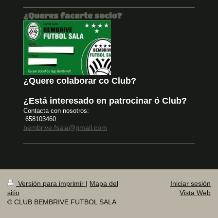
¿Queres facerte socio?
¿Quere colaborar co Club?
¿Está interesado en patrocinar ó Club?
Contacta con nosotros:
658103460
bembrive.fsala@gmail.com
Versión para imprimir
|
Mapa del
Iniciar sesión
sitio
Vista Web
© CLUB BEMBRIVE FUTBOL SALA