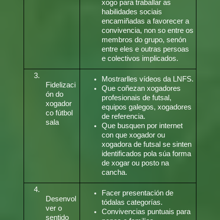
xogo para traballar as
habilidades sociais
encamiñadas a favorecer a
convivencia, non so entre os
membros do grupo, senón
entre eles e outras persoas
e colectivos implicados.
3.
Mostrarlles vídeos da LNFS.
Fidelizaci
Que coñezan xogadores
ón do
profesionais de futsal,
xogador
equipos galegos, xogadores
co fútbol
de referencia.
sala
Que busquen por internet
con que xogador ou
xogadora de futsal se sinten
identificados pola súa forma
de xogar ou posto na
cancha.
4.
Facer presentación de
Desenvol
tódalas categorías.
ver o
Convivencias puntuais para
sentido